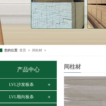
您的位置:
首页
>
间柱材
>
间柱材
产品中心
LVL沙发板条
LVL顺向板条