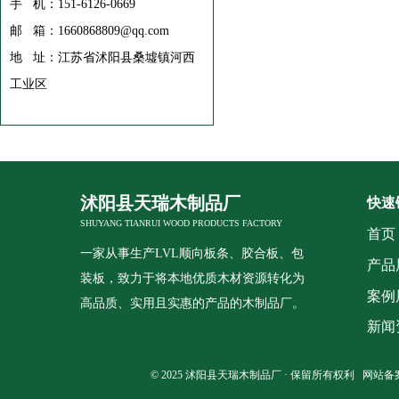
手 机：151-6126-0669
邮 箱：1660868809@qq.com
地 址：江苏省沭阳县桑墟镇河西
工业区
沭阳县天瑞木制品厂
快速
SHUYANG TIANRUI WOOD PRODUCTS FACTORY
首页
一家从事生产LVL顺向板条、胶合板、包
产品
装板，致力于将本地优质木材资源转化为
案例
高品质、实用且实惠的产品的木制品厂。
新闻
© 2025 沭阳县天瑞木制品厂 · 保留所有权利 网站